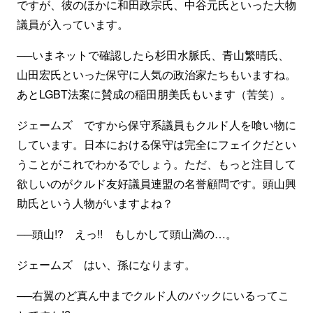
ですが、彼のほかに和田政宗氏、中谷元氏といった大物
議員が入っています。
──いまネットで確認したら杉田水脈氏、青山繁晴氏、
山田宏氏といった保守に人気の政治家たちもいますね。
あとLGBT法案に賛成の稲田朋美氏もいます（苦笑）。
ジェームズ ですから保守系議員もクルド人を喰い物に
しています。日本における保守は完全にフェイクだとい
うことがこれでわかるでしょう。ただ、もっと注目して
欲しいのがクルド友好議員連盟の名誉顧問です。頭山興
助氏という人物がいますよね？
──頭山!? えっ!! もしかして頭山満の…。
ジェームズ はい、孫になります。
──右翼のど真ん中までクルド人のバックにいるってこ