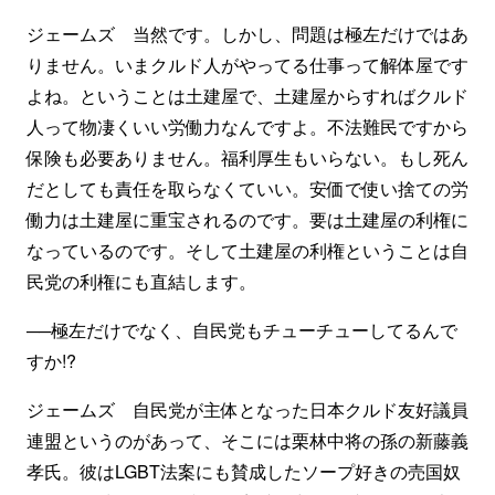
ジェームズ 当然です。しかし、問題は極左だけではあ
りません。いまクルド人がやってる仕事って解体屋です
よね。ということは土建屋で、土建屋からすればクルド
人って物凄くいい労働力なんですよ。不法難民ですから
保険も必要ありません。福利厚生もいらない。もし死ん
だとしても責任を取らなくていい。安価で使い捨ての労
働力は土建屋に重宝されるのです。要は土建屋の利権に
なっているのです。そして土建屋の利権ということは自
民党の利権にも直結します。
──極左だけでなく、自民党もチューチューしてるんで
すか!?
ジェームズ 自民党が主体となった日本クルド友好議員
連盟というのがあって、そこには栗林中将の孫の新藤義
孝氏。彼はLGBT法案にも賛成したソープ好きの売国奴