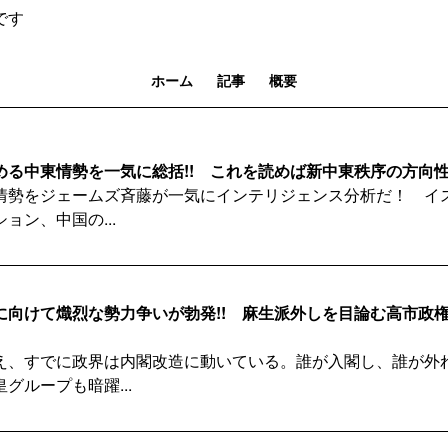
です
ホーム
記事
概要
る中東情勢を一気に総括!! これを読めば新中東秩序の方向性
情勢をジェームズ斉藤が一気にインテリジェンス分析だ！ イ
ョン、中国の...
に向けて熾烈な勢力争いが勃発!! 麻生派外しを目論む高市政
え、すでに政界は内閣改造に動いている。誰が入閣し、誰が外
グループも暗躍...