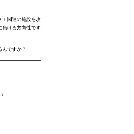
ＡＩ関連の施設を攻
に負ける方向性です
るんですか？
ます