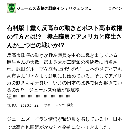
ジェームズ斉藤の戦略インテリジェンス・
登録
ログイン
ワールド
有料版｜蠢く反高市の動きとポスト高市政権
の行方とは!? 極左議員とアメリカと麻生さ
んが三つ巴の戦いか!?
反高市政権の動きが極左議員を中心に蠢き出している。
麻生さんの天敵、武田良太が二階派の後継者に指名さ
れ、武田グループを立ち上げたのだ。日本のメディアも
高市さん叩きをより鮮明にし始めている。そしてアメリ
カの動きもキナ臭い。いまの日本の政界で何が起きてい
るのか!? ジェームズ斉藤が徹底検
証!!!!!!!!!!!!!!!!!!!!!!!!!!!!!!!!!!!!!!!!!!!!!!!!!!!!!
管理人
2026.04.22
サポートメンバー限定
ジェームズ イラン情勢が緊迫度を増している中、日本
では高市包囲網がかなり本格的になってきました。