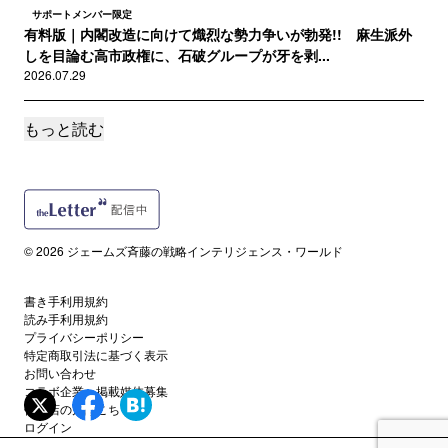
サポートメンバー限定
有料版｜内閣改造に向けて熾烈な勢力争いが勃発!! 麻生派外
しを目論む高市政権に、石破グループが牙を剥...
2026.07.29
もっと読む
サポートメンバー限定
有料版｜あまりにも危険過ぎる情報を決意の大公開!! 皇室典範
改正問題で極左たちのバックにまさかの人物...
2026.07.28
サポートメンバー限定
© 2026 ジェームズ斉藤の戦略インテリジェンス・ワールド
有料版｜連日のイラン空爆は実は中国叩き!? 中国の最強ＡＩ
「Kimi K3」vs米「フェイブル５」な...
2026.07.22
書き手利用規約
読み手利用規約
プライバシーポリシー
サポートメンバー限定
特定商取引法に基づく表示
有料版｜最近、なぜＬＧＢＴ運動が起きないのか？ アメリカ
お問い合わせ
の極左がいま夢中になっている反ＡＩデータセン...
コラボ企業・掲載媒体募集
代理店の方はこちら
2026.07.19
ログイン