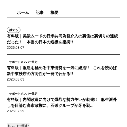
ホーム
記事
概要
誰でも
有料版｜美談ムードの日米共同為替介入の裏側は裏切りの連続
だった！ 本当の日本の危機を指摘!!
2026.08.07
サポートメンバー限定
有料版｜混迷を極める中東情勢を一気に総括!! これを読めば
新中東秩序の方向性が一発でわかる!!
2026.08.03
サポートメンバー限定
有料版｜内閣改造に向けて熾烈な勢力争いが勃発!! 麻生派外
しを目論む高市政権に、石破グループが牙を剥...
2026.07.29
もっと読む
サポートメンバー限定