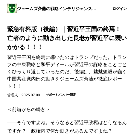
ジェームズ斉藤の戦略インテリジェンス・
登録
ログイン
ワールド
緊急有料版（後編）｜習近平王国の終焉！
亡者のように動き出した長老が習近平に襲い
かかる！！！
習近平王国を終焉に導いたのはトランプだった。トラン
プの中東戦略と和平ディールが習近平の謀略をことごと
くひっくり返していったのだ。後編は、魑魅魍魎が蠢く
中国共産党内部の動きをジェームズ斉藤が徹底レポー
ト！！
管理人
2025.07.03
サポートメンバー限定
＜前編からの続き＞
――そうですよね。そうなると習近平政権はどうなるん
ですか？ 政権内で何か動きがあるんですよね？