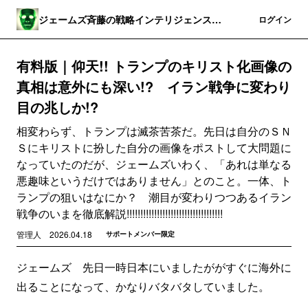
ジェームズ斉藤の戦略インテリジェンス・
登録
ログイン
ワールド
有料版｜仰天!! トランプのキリスト化画像の
真相は意外にも深い!? イラン戦争に変わり
目の兆しか!?
相変わらず、トランプは滅茶苦茶だ。先日は自分のＳＮ
Ｓにキリストに扮した自分の画像をポストして大問題に
なっていたのだが、ジェームズいわく、「あれは単なる
悪趣味というだけではありません」とのこと。一体、ト
ランプの狙いはなにか？ 潮目が変わりつつあるイラン
戦争のいまを徹底解説!!!!!!!!!!!!!!!!!!!!!!!!!!!!!!!!!!!
管理人
2026.04.18
サポートメンバー限定
ジェームズ 先日一時日本にいましたががすぐに海外に
出ることになって、かなりバタバタしていました。