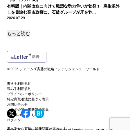
サポートメンバー限定
有料版｜内閣改造に向けて熾烈な勢力争いが勃発!! 麻生派外
しを目論む高市政権に、石破グループが牙を剥...
2026.07.29
もっと読む
サポートメンバー限定
有料版｜あまりにも危険過ぎる情報を決意の大公開!! 皇室典範
改正問題で極左たちのバックにまさかの人物...
2026.07.28
サポートメンバー限定
© 2026 ジェームズ斉藤の戦略インテリジェンス・ワールド
有料版｜連日のイラン空爆は実は中国叩き!? 中国の最強ＡＩ
「Kimi K3」vs米「フェイブル５」な...
2026.07.22
書き手利用規約
読み手利用規約
プライバシーポリシー
サポートメンバー限定
特定商取引法に基づく表示
有料版｜最近、なぜＬＧＢＴ運動が起きないのか？ アメリカ
お問い合わせ
の極左がいま夢中になっている反ＡＩデータセン...
コラボ企業・掲載媒体募集
代理店の方はこちら
2026.07.19
ログイン
書き手から直接、最新記事が届きます。
reCAPTCHA
Privacy Policy
and
Terms of Service
apply.