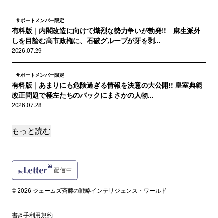
サポートメンバー限定
有料版｜内閣改造に向けて熾烈な勢力争いが勃発!! 麻生派外
しを目論む高市政権に、石破グループが牙を剥...
2026.07.29
サポートメンバー限定
有料版｜あまりにも危険過ぎる情報を決意の大公開!! 皇室典範
改正問題で極左たちのバックにまさかの人物...
2026.07.28
もっと読む
サポートメンバー限定
有料版｜連日のイラン空爆は実は中国叩き!? 中国の最強ＡＩ
「Kimi K3」vs米「フェイブル５」な...
2026.07.22
サポートメンバー限定
© 2026 ジェームズ斉藤の戦略インテリジェンス・ワールド
有料版｜最近、なぜＬＧＢＴ運動が起きないのか？ アメリカ
の極左がいま夢中になっている反ＡＩデータセン...
2026.07.19
書き手利用規約