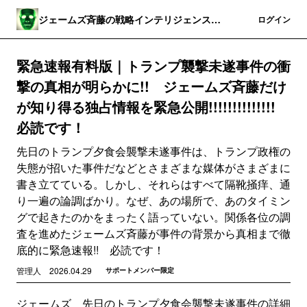
ジェームズ斉藤の戦略インテリジェンス・
登録
ログイン
ワールド
緊急速報有料版｜トランプ襲撃未遂事件の衝
撃の真相が明らかに!! ジェームズ斉藤だけ
が知り得る独占情報を緊急公開!!!!!!!!!!!!!!
必読です！
先日のトランプ夕食会襲撃未遂事件は、トランプ政権の
失態が招いた事件だなどとさまざまな媒体がさまざまに
書き立てている。しかし、それらはすべて隔靴掻痒、通
り一遍の論調ばかり。なぜ、あの場所で、あのタイミン
グで起きたのかをまったく語っていない。関係各位の調
査を進めたジェームズ斉藤が事件の背景から真相まで徹
底的に緊急速報!! 必読です！
管理人
2026.04.29
サポートメンバー限定
ジェームズ 先日のトランプ夕食会襲撃未遂事件の詳細