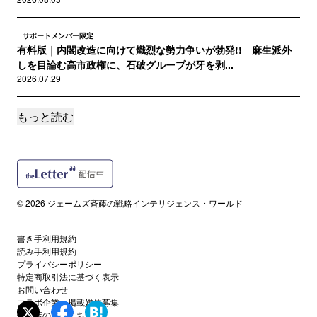
サポートメンバー限定
有料版｜内閣改造に向けて熾烈な勢力争いが勃発!! 麻生派外
しを目論む高市政権に、石破グループが牙を剥...
2026.07.29
もっと読む
サポートメンバー限定
有料版｜あまりにも危険過ぎる情報を決意の大公開!! 皇室典範
改正問題で極左たちのバックにまさかの人物...
2026.07.28
サポートメンバー限定
© 2026 ジェームズ斉藤の戦略インテリジェンス・ワールド
有料版｜連日のイラン空爆は実は中国叩き!? 中国の最強ＡＩ
「Kimi K3」vs米「フェイブル５」な...
2026.07.22
書き手利用規約
読み手利用規約
プライバシーポリシー
サポートメンバー限定
特定商取引法に基づく表示
有料版｜最近、なぜＬＧＢＴ運動が起きないのか？ アメリカ
お問い合わせ
の極左がいま夢中になっている反ＡＩデータセン...
コラボ企業・掲載媒体募集
代理店の方はこちら
2026.07.19