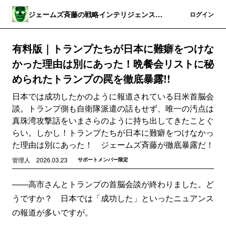
ジェームズ斉藤の戦略インテリジェンス・
登録
ログイン
ワールド
有料版｜トランプたちが日本に難癖をつけな
かった理由は別にあった！晩餐会リストに秘
められたトランプの罠を徹底暴露!!
日本では成功したかのように報道されている日米首脳会
談。トランプ側も自衛隊派遣の話もせず、唯一の汚点は
真珠湾攻撃話をいまさらのように持ち出してきたことぐ
らい。しかし！トランプたちが日本に難癖をつけなかっ
た理由は別にあった！ ジェームズ斉藤が徹底暴露だ！
管理人
2026.03.23
サポートメンバー限定
——高市さんとトランプの首脳会談が終わりました。ど
うですか？ 日本では「成功した」といったニュアンス
の報道が多いですが。