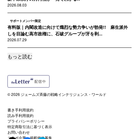
2026.08.03
サポートメンバー限定
有料版｜内閣改造に向けて熾烈な勢力争いが勃発!! 麻生派外
しを目論む高市政権に、石破グループが牙を剥...
2026.07.29
もっと読む
サポートメンバー限定
有料版｜あまりにも危険過ぎる情報を決意の大公開!! 皇室典範
改正問題で極左たちのバックにまさかの人物...
2026.07.28
サポートメンバー限定
© 2026 ジェームズ斉藤の戦略インテリジェンス・ワールド
有料版｜連日のイラン空爆は実は中国叩き!? 中国の最強ＡＩ
「Kimi K3」vs米「フェイブル５」な...
2026.07.22
書き手利用規約
読み手利用規約
プライバシーポリシー
サポートメンバー限定
特定商取引法に基づく表示
有料版｜最近、なぜＬＧＢＴ運動が起きないのか？ アメリカ
お問い合わせ
の極左がいま夢中になっている反ＡＩデータセン...
コラボ企業・掲載媒体募集