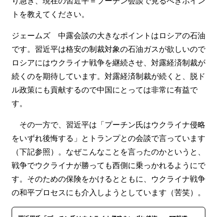
り急ぎ、現在の習近平＝プーチン会談で見るべきポイン
トを教えてください。
ジェームズ 中露会談の大きなポイントはロシアの石油
です。習近平は格安の制裁対象の石油ガスが欲しいので
ロシアにはウクライナ戦争を継続させ、対露経済制裁が
続くのを期待しています。対露経済制裁が続くと、脱ド
ル政策にも貢献するので中国にとっては非常に有益で
す。
その一方で、習近平は「プーチン氏はウクライナ侵略
をいずれ後悔する」とトランプとの会談で言っています
（下記参照）。なぜこんなことを言ったのかというと、
戦争でウクライナが勝っても西側に乗っかれるようにで
す。そのための保険をかけるとともに、ウクライナ戦争
の和平プロセスにも介入しようとしています（苦笑）。