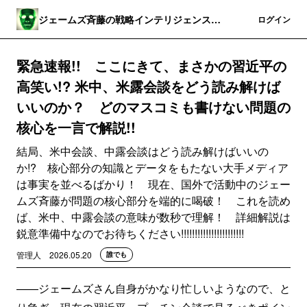
ジェームズ斉藤の戦略インテリジェンス・
登録
ログイン
ワールド
緊急速報!! ここにきて、まさかの習近平の
高笑い!? 米中、米露会談をどう読み解けば
いいのか？ どのマスコミも書けない問題の
核心を一言で解説!!
結局、米中会談、中露会談はどう読み解けばいいの
か!? 核心部分の知識とデータをもたない大手メディア
は事実を並べるばかり！ 現在、国外で活動中のジェー
ムズ斉藤が問題の核心部分を端的に喝破！ これを読め
ば、米中、中露会談の意味が数秒で理解！ 詳細解説は
鋭意準備中なのでお待ちください!!!!!!!!!!!!!!!!!!!!!!!
管理人
2026.05.20
誰でも
——ジェームズさん自身がかなり忙しいようなので、と