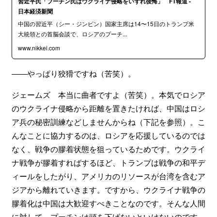
習近平氏「プーチン氏はウクライナ侵略をいずれ後悔」 FT報道 -
日本経済新聞
中国の習近平（シー・ジンピン）国家主席は14〜15日のトランプ米
大統領との首脳会談で、ロシアのプーチ...
www.nikkei.com
——やっぱり狡猾ですね（苦笑）。
ジェームズ 本当に曲者ですよ（苦笑）。本気でロシア
のウクライナ侵略から距離を置きたければ、中国はロシ
ア兵の秘密訓練などしませんからね（下記を参照）。こ
んなことに協力するのは、ロシアを応援しているのでは
なく、戦争の膠着状態を狙っているためです。ウクライ
ナ戦争が膠着すればするほど、トランプは戦争の和平デ
ィールをしたがり、アメリカのリソースが台湾を含むア
ジアから離れていきます。ですから、ウクライナ戦争の
膠着化は中国は大歓迎すべきことなのです。そんな人間
に対して、プーチンは頭を下げないといけないのです